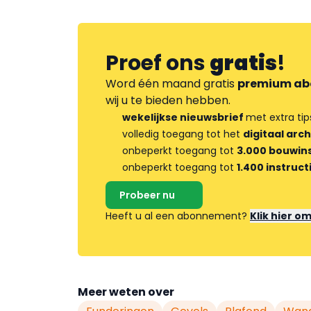
Proef ons
gratis
!
Word één maand gratis
premium ab
wij u te bieden hebben.
wekelijkse nieuwsbrief
met extra tip
volledig toegang tot het
digitaal arch
onbeperkt toegang tot
3.000 bouwins
onbeperkt toegang tot
1.400 instruct
Probeer nu
Heeft u al een abonnement?
Klik hier o
Meer weten over