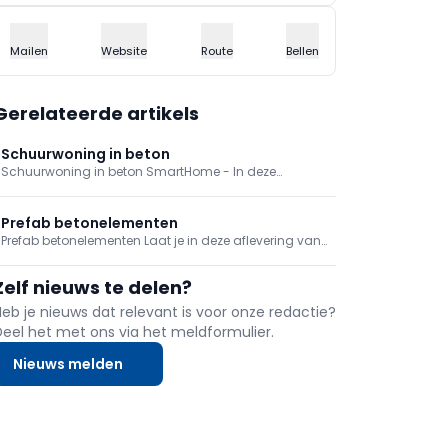
Mailen
Website
Route
Bellen
Gerelateerde artikels
Schuurwoning in beton
Schuurwoning in beton SmartHome - In deze
reportage bekijken we een uitzonderlijk project in
beton: de omtovering van een oude schuur tot een
bijwoning.
Prefab betonelementen
Prefab betonelementen Laat je in deze aflevering van
Smarthome inspireren door wat beton zoal te bieden
heeft. Architect Sam van Welden bezoekt een
Zelf nieuws te delen?
bijzonder betonproject in Ieper, waar een particuliere
woning volledig uit prefabpanelen opgetrokken is,
Heb je nieuws dat relevant is voor onze redactie?
inclusief het dak.
Deel het met ons via het meldformulier.
Nieuws melden