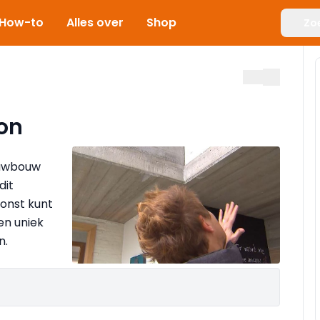
How-to
Alles over
Shop
Zo
on
euwbouw
dit
oonst kunt
en uniek
n.