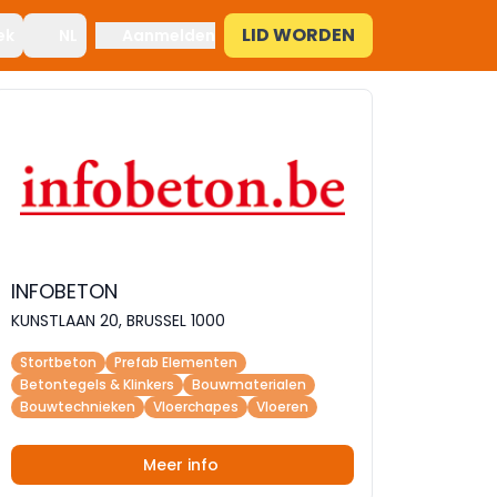
LID WORDEN
ek
NL
Aanmelden
INFOBETON
KUNSTLAAN 20, BRUSSEL 1000
Stortbeton
Prefab Elementen
Betontegels & Klinkers
Bouwmaterialen
Bouwtechnieken
Vloerchapes
Vloeren
Meer info