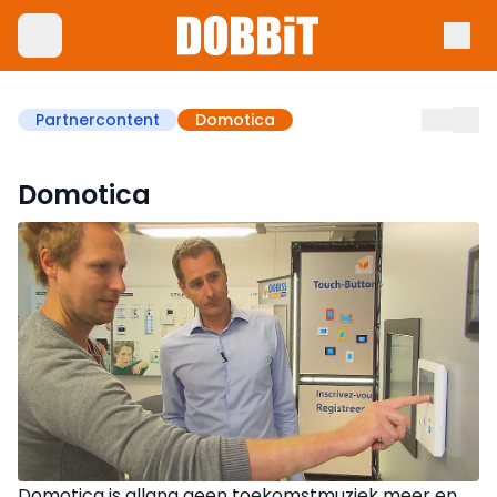
Partnercontent
Domotica
Domotica
Domotica is allang geen toekomstmuziek meer en