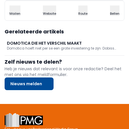
Mailen
Website
Route
Bellen
Gerelateerde artikels
DOMOTICA DIE HET VERSCHIL MAAKT
Domotica hoeft niet per se een grote investering te zijn. Dobiss
biedt mogelijkheden voor elk budget. Eén kleine toevoeging, zoals
de NXT-server, kan bovendien een wereld van verschil maken.
Zelf nieuws te delen?
Heb je nieuws dat relevant is voor onze redactie? Deel het
met ons via het meldformulier.
Nieuws melden
Footer