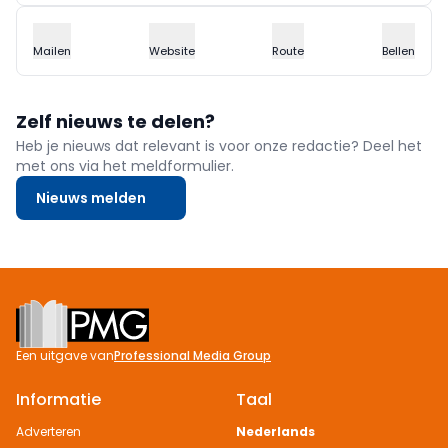
Mailen
Website
Route
Bellen
Zelf nieuws te delen?
Heb je nieuws dat relevant is voor onze redactie? Deel het
met ons via het meldformulier.
Nieuws melden
Footer
Een uitgave van
Professional Media Group
Informatie
Taal
Adverteren
Nederlands