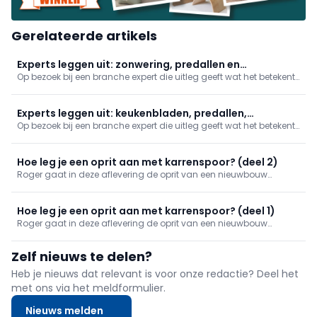
Gerelateerde artikels
Experts leggen uit: zonwering, predallen en
Op bezoek bij een branche expert die uitleg geeft wat het betekent
dakdichting
om dit beroep uit te oefenen. In deze reeks: zonwering, predallen
en dakdichting.
Experts leggen uit: keukenbladen, predallen,
Op bezoek bij een branche expert die uitleg geeft wat het betekent
brandwerende deuren en zonwering
om dit beroep uit te oefenen. In deze reeks nemen we je mee naar
een fabrikant van natuursteen en keramische keukenwerkbladen,
een zonweringexpert en tonen we hoe een brandwerende deu
Hoe leg je een oprit aan met karrenspoor? (deel 2)
Roger gaat in deze aflevering de oprit van een nieuwbouw
woning aanleggen. In deel twee zie je hoe de volledige oprit wordt
afgewerkt.
Hoe leg je een oprit aan met karrenspoor? (deel 1)
Roger gaat in deze aflevering de oprit van een nieuwbouw
woning aanleggen. Aan de ene zijde komt een wandelpad naar
de voordeur dat eveneens als parkeerstrook kan fungeren. Aan
Zelf nieuws te delen?
de andere zijde maakt Roger een karrenspoor.
Heb je nieuws dat relevant is voor onze redactie? Deel het
met ons via het meldformulier.
Nieuws melden