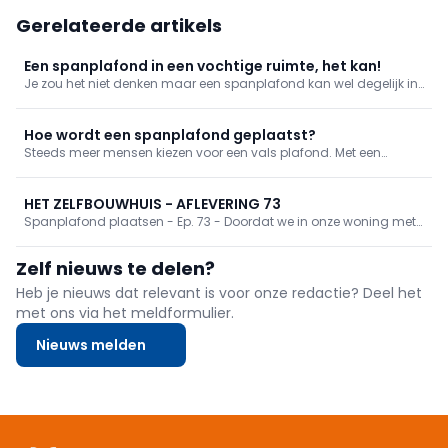
Gerelateerde artikels
Een spanplafond in een vochtige ruimte, het kan!
Je zou het niet denken maar een spanplafond kan wel degelijk in
een badkamer of keuken worden geïnstalleerd. Het fijne materiaal
in PVC is zo dun dat het ogenblikkelijk de temperatuur van de
omgeving aanneemt en dat waterdamp dus niet kan
Hoe wordt een spanplafond geplaatst?
condensere
Steeds meer mensen kiezen voor een vals plafond. Met een
spanplafond is een strakke, flexibele en snelle plaatsing van het
vals plafond gegarandeerd. Het is een esthetische, duurzame en
vooral ook een gemakkelijke manier om een nieuwbouwproject of
HET ZELFBOUWHUIS - AFLEVERING 73
ee
Spanplafond plaatsen - Ep. 73 - Doordat we in onze woning met
een beperkte opbouwhoogte zitten en we het ruimtegevoel
maximaal willen houden, kiezen we ervoor om op het gelijkvloers
Zelf nieuws te delen?
een spanplafond te plaatsen. In deel 1 doen we de nodige
voorbereidingen, zoals het monteren van de randprofielen en het
Heb je nieuws dat relevant is voor onze redactie? Deel het
voorzien van de nodige bekisting voor onze verlichting en
met ons via het meldformulier.
ventilatie. In deel 2 wordt het pvc-plafond door middel van
warmte in onze ruimtes opgespannen.
Nieuws melden