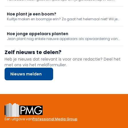
uitmuntende conditie te houden.
Hoe plant je een boom?
Kuiltje maken en boompje erin? Zo gaat het helemaal niet! Wil je
een nieuwe boom een goeie start meegeven, dan kies je de juiste
standplaats en verzorg je hem goed. Hoe je je nieuwe plantgoed
soigneert, leer je allemaal in deze aflevering!
Hoe jonge appelaars planten
Jean plant nog enkele nieuwe appelaars als opwaardering van
zijn boomgaard.
Zelf nieuws te delen?
Heb je nieuws dat relevant is voor onze redactie? Deel het
met ons via het meldformulier.
Nieuws melden
Footer
Een uitgave van
Professional Media Group