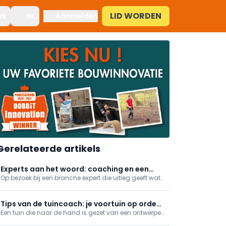
LID WORDEN
ek
NL
Aanmelden
Gerelateerde artikels
Experts aan het woord: coaching en een
Op bezoek bij een branche expert die uitleg geeft wat
nieuwe CEO voor je bedrijf
het betekent om dit beroep uit te oefenen. We gaan
langs bij een coach, en je krijgt tips bij het zoeken van
een nieuwe CEO voor je bedrijf!
Tips van de tuincoach: je voortuin op orde
Een tuin die naar de hand is gezet van een ontwerper
krijgen
of tuinaanemer oogt mooi. Een gewone particuliere