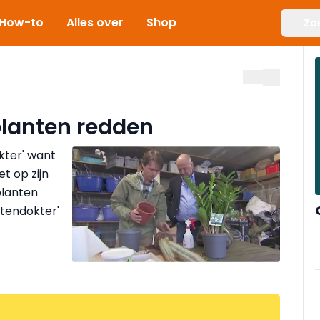
How-to
Alles over
Shop
Zo
planten redden
kter' want
et op zijn
planten
tendokter'