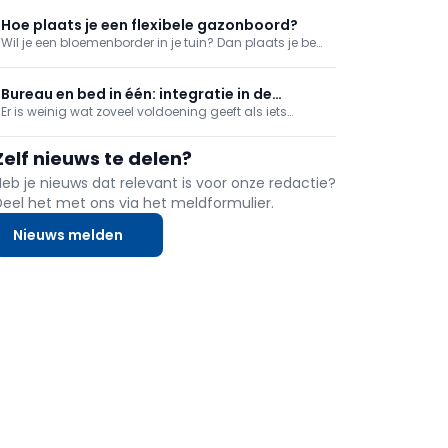
tuin mist soms wat visie en harmonie en dat zie je
terugkomen in vele voortuintjes. Onze tuincoach gaat
Hoe plaats je een flexibele gazonboord?
aan de slag met enkele kleine ingrepen om
Wil je een bloemenborder in je tuin? Dan plaats je best
een afboording om de grens te bewaren tussen
border en gazon. Met een flexibele boord kan je je
border helemaal vormen naar eigen wens. Maar hoe
Bureau en bed in één: integratie in de
plaats je zo'n border?
Er is weinig wat zoveel voldoening geeft als iets
slaapkamer
maken wat je ook echt kan gebruiken. In deze reeks
maken we een meubel met een dubbele functie: bed
Zelf nieuws te delen?
en bureau in één. Ideaal dus voor studenten op kot.
We kunnen nu zorgen voor de afwerking.
Heb je nieuws dat relevant is voor onze redactie?
Deel het met ons via het meldformulier.
Nieuws melden