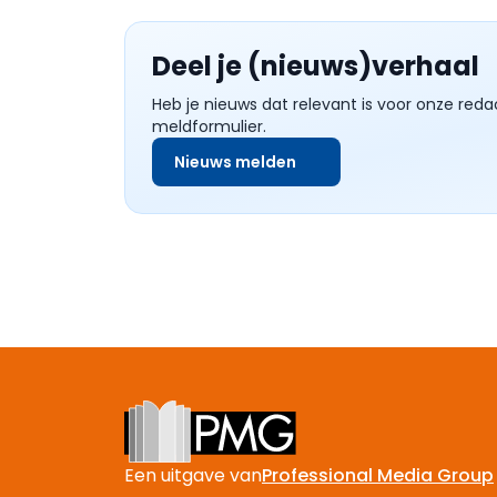
Deel je (nieuws)verhaal
Heb je nieuws dat relevant is voor onze reda
meldformulier.
Nieuws melden
Footer
Een uitgave van
Professional Media Group