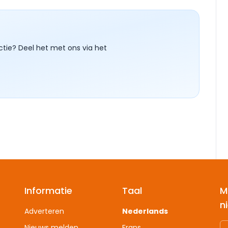
ctie? Deel het met ons via het
Informatie
Taal
M
n
Adverteren
Nederlands
Nieuws melden
Frans