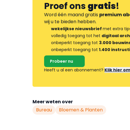
Proef ons
gratis
!
Word één maand gratis
premium ab
wij u te bieden hebben.
wekelijkse nieuwsbrief
met extra tip
volledig toegang tot het
digitaal arch
onbeperkt toegang tot
3.000 bouwins
onbeperkt toegang tot
1.400 instruct
Probeer nu
Heeft u al een abonnement?
Klik hier o
Meer weten over
Bureau
Bloemen & Planten