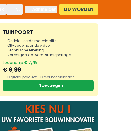
LID WORDEN
ek
NL
Aanmelden
TUINPOORT
Gedetailleerde materiaallijst
QR-code naar de video
Technische tekening
Volledige stap-voor-stapreportage
Ledenprijs
€ 7,49
€ 9,99
Digitaal product - Direct beschikbaar
Toevoegen