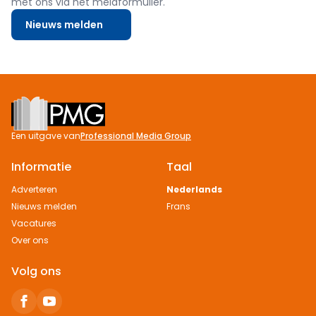
met ons via het meldformulier.
Nieuws melden
Footer
Een uitgave van
Professional Media Group
Informatie
Taal
Adverteren
Nederlands
Nieuws melden
Frans
Vacatures
Over ons
Volg ons