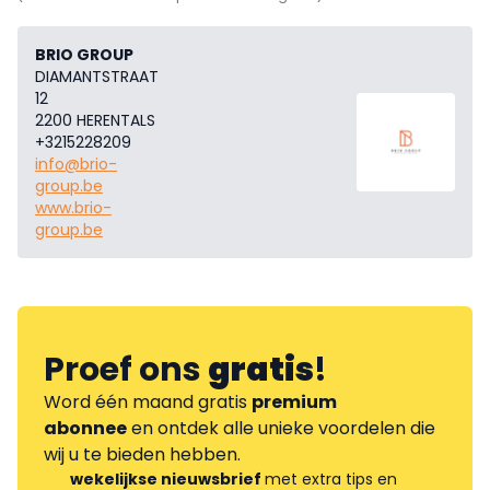
BRIO GROUP
DIAMANTSTRAAT
12
2200 HERENTALS
+3215228209
info@brio-
group.be
www.brio-
group.be
Proef ons
gratis
!
Word één maand gratis
premium
abonnee
en ontdek alle unieke voordelen die
wij u te bieden hebben.
wekelijkse nieuwsbrief
met extra tips en