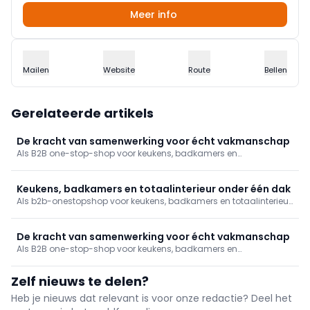
Meer info
Mailen
Website
Route
Bellen
Gerelateerde artikels
De kracht van samenwerking voor écht vakmanschap
Als B2B one-stop-shop voor keukens, badkamers en
totaalinterieur zorgt Brio Group voor een maximale ontzorging
van hun partners. Met hun uitgebreide servicepakket bundelt Brio
de kennis van de vakman samen met de kracht van de keten.
Keukens, badkamers en totaalinterieur onder één dak
Als b2b-onestopshop voor keukens, badkamers en totaalinterieur
zorgt Brio Group voor een maximale ontzorging van hun partners.
Met hun uitgebreide servicepakket bundelt Brio de kennis van de
vakman samen met de kracht van de keten.
De kracht van samenwerking voor écht vakmanschap
Als B2B one-stop-shop voor keukens, badkamers en
totaalinterieur zorgt Brio Group voor een maximale ontzorging
van hun partners. Met hun uitgebreide servicepakket bundelt Brio
Zelf nieuws te delen?
de kennis van de vakman samen met de kracht van de keten.
Heb je nieuws dat relevant is voor onze redactie? Deel het