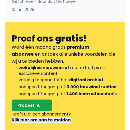
Geschreven door
Jan De Naeyer
10 juni 2025
Proef ons
gratis
!
Word één maand gratis
premium
abonnee
en ontdek alle unieke voordelen die
wij u te bieden hebben.
wekelijkse nieuwsbrief
met extra tips en
exclusieve content
volledig toegang tot het
digitaal archief
onbeperkt toegang tot
3.000 bouwinstructies
onbeperkt toegang tot
1.400 instructievideo's
Probeer nu
Heeft u al een abonnement?
Klik hier om aan te melden