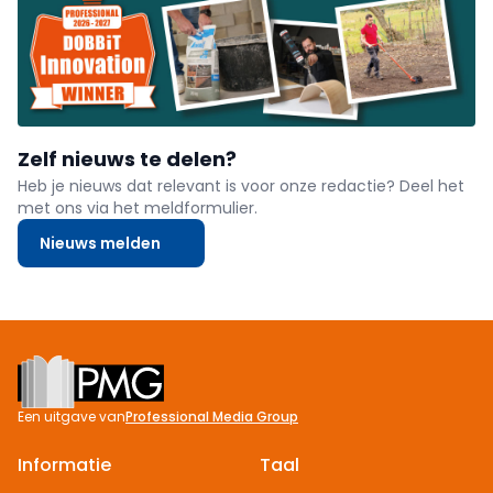
Zelf nieuws te delen?
Heb je nieuws dat relevant is voor onze redactie? Deel het
met ons via het meldformulier.
Nieuws melden
Footer
Een uitgave van
Professional Media Group
Informatie
Taal