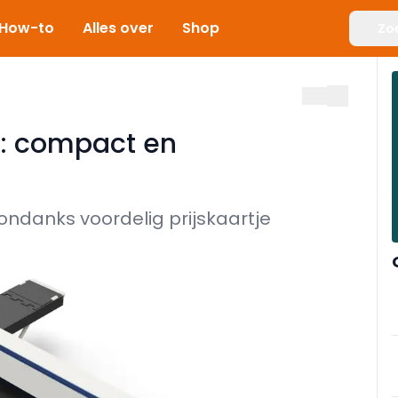
How-to
Alles over
Shop
Zo
: compact en
 ondanks voordelig prijskaartje