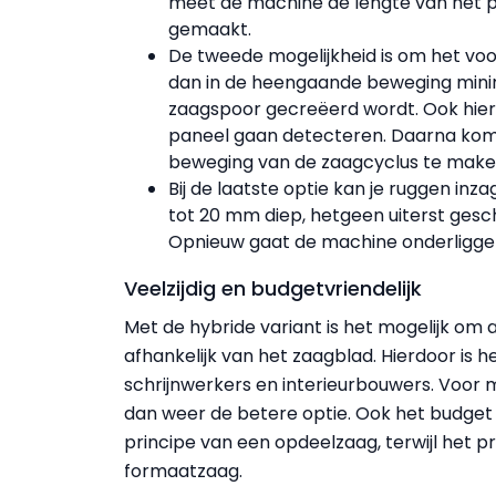
meet de machine de lengte van het pa
gemaakt.
De tweede mogelijkheid is om het voo
dan in de heengaande beweging minim
zaagspoor gecreëerd wordt. Ook hier
paneel gaan detecteren. Daarna kom
beweging van de zaagcyclus te make
Bij de laatste optie kan je ruggen inza
tot 20 mm diep, hetgeen uiterst gesch
Opnieuw gaat de machine onderliggen
Veelzijdig en budgetvriendelijk
Met de hybride variant is het mogelijk om 
afhankelijk van het zaagblad. Hierdoor is 
schrijnwerkers en interieurbouwers. Voor 
dan weer de betere optie. Ook het budget
principe van een opdeelzaag, terwijl het pr
formaatzaag.