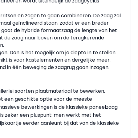
neel en wordt uiteindelijk de zaagcyclus
rritsen en zagen te gaan combineren. De zaag zal
aal geïnclineerd staan, zodat er een breder
 gaat de hybride formaatzaag de lengte van het
t de zaag naar boven om de terugkerende
n.
gen. Dan is het mogelijk om je diepte in te stellen
ikt is voor kastelementen en dergelijke meer.
d in één beweging de zaagrug gaan inzagen.
allerlei soorten plaatmateriaal te bewerken,
het een geschikte optie voor de meeste
massieve bewerkingen is de klassieke paneelzaag
 is zeker een pluspunt: men werkt met het
ijskaartje eerder aanleunt bij dat van de klassieke