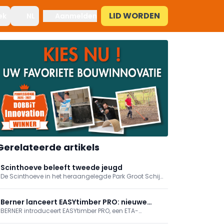
LID WORDEN
ek
NL
Aanmelden
Gerelateerde artikels
Scinthoeve beleeft tweede jeugd
De Scinthoeve in het heraangelegde Park Groot Schijn
is het kloppend hart voor jongeren, dit dankzij een
grondige renovatie binnen een breder masterplan.
Berner lanceert EASYtimber PRO: nieuwe
BERNER introduceert EASYtimber PRO, een ETA-
norm voor houtbouwschroeven
goedgekeurde premium houtconstructieschroef voor