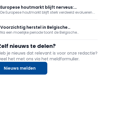
snelle, nauwkeurige montage in prefab en houtbouw.
Geoptimaliseerde punt, coating en draad
Europese houtmarkt blijft nerveus:
verminderen inspanning en splijten; verkrijgbaar met
De Europese houtmarkt blijft sterk verdeeld evolueren.
Duitsland duurder, Oostenrijk zwakker
verzonken of combi-schotelkop voor extra
Nieuwe marktsignalen uit Duitsland, Oostenrijk en
constructieve zekerheid.
internationale handelsplatformen tonen tegelijk
stijgende prijzen, voorzichtige aankopen en blijvende
Voorzichtig herstel in Belgische
onzekerheid over beschikbaarheid en vraag.
Na een moeilijke periode toont de Belgische
houtindustrie
houtverwerkende industrie opnieuw lichte groeicijfers.
Vooral verpakkingen en overige houtverwerking
Zelf nieuws te delen?
trokken de omzet omhoog. Tegelijk blijven
productievolume, investeringen en tewerkstelling
Heb je nieuws dat relevant is voor onze redactie?
onder druk ...
Deel het met ons via het meldformulier.
Nieuws melden