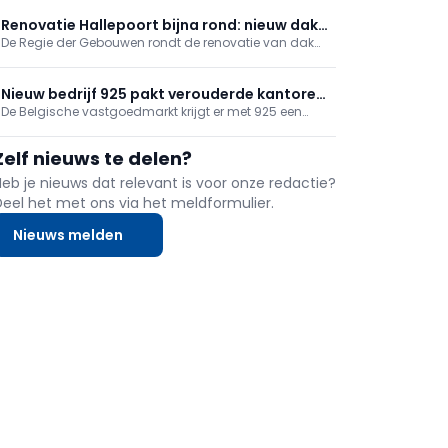
bruggen, industriële installaties en andere
veeleisende toepassingen. Ze zijn immers bijzonder
Renovatie Hallepoort bijna rond: nieuw dak,
sterk en slijtvast. Maar tegelijkertijd groeit de
De Regie der Gebouwen rondt de renovatie van dak
schrijnwerk gerestaureerd
bezorgdheid over de impact van bisfenol A, een
en buitenschrijnwerk van de Hallepoort in Brussel af.
veelgebruikte bouwsteen van deze harsen.
Werken sinds maart 2025, oplevering najaar 2026,
kostprijs €1,6 miljoen met steun van de Nationale
Nieuw bedrijf 925 pakt verouderde kantoren
Loterij. Het museum blijft open; weergang heropent
De Belgische vastgoedmarkt krijgt er met 925 een
aan met totaalrenovaties
september 2026.
nieuwe speler bij die zich volledig toelegt op de
totaalrenovatie van kantoor- en bedrijfsgebouwen.
Zelf nieuws te delen?
Volgens recente cijfers van JLL voldoet ongeveer 50
procent van de kantoorgebouwen ...
Heb je nieuws dat relevant is voor onze redactie?
Deel het met ons via het meldformulier.
Nieuws melden