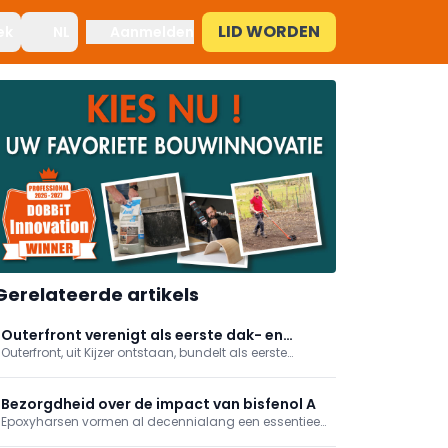
LID WORDEN
ek
NL
Aanmelden
Gerelateerde artikels
Outerfront verenigt als eerste dak- en
Outerfront, uit Kijzer ontstaan, bundelt als eerste
gevelspecialisten in bouwgroep
bouwgroep dak- en gevelbedrijven. Het biedt
gedeelde services voor administratie, digitalisering
en marketing, terwijl merken behouden blijven. Kijzer,
Bezorgdheid over de impact van bisfenol A
Roof Projects en ASP Gevels zijn al aangesloten.
Epoxyharsen vormen al decennialang een essentieel
onderdeel van beschermende coatings voor vloeren,