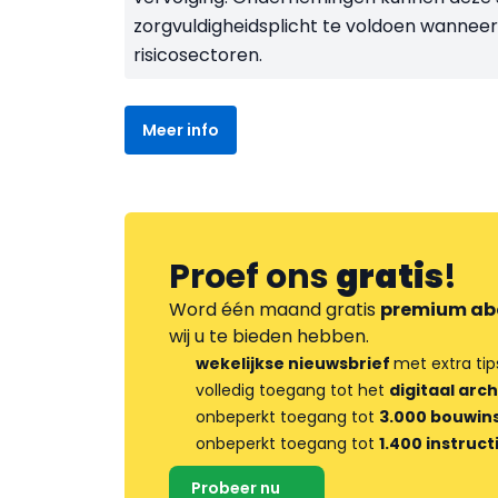
zorgvuldigheidsplicht te voldoen wanne
risicosectoren.
Meer info
Proef ons
gratis
!
Word één maand gratis
premium ab
wij u te bieden hebben.
wekelijkse nieuwsbrief
met extra tip
volledig toegang tot het
digitaal arch
onbeperkt toegang tot
3.000 bouwins
onbeperkt toegang tot
1.400 instruct
Probeer nu