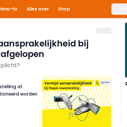
How-to
Alles over
Shop
Zo
ansprakelijkheid bij
g afgelopen
plicht?
telling af.
tioneerd worden