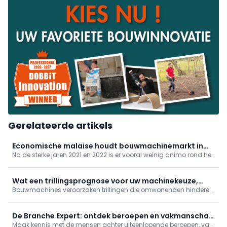
Gerelateerde artikels
Economische malaise houdt bouwmachinemarkt in
Na de sterke jaren 2021 en 2022 is er vooral weinig animo rond het
haar greep
segment van kleinere machines onder 10 ton. De verkoopcijfers
van grotere machines ogen stabieler, maar ook daar geen
vreugdetaferelen.
Wat een trillingsprognose voor uw machinekeuze,
Bouwmachines veroorzaken trillingen die omwonenden hinderen
planning en omgeving betekent
en soms tot schadeclaims leiden. Een trillingsprognose vóór de
start helpt risico’s te beperken. Maar hoe werkt zo’n prognose, hoe
stemt u de machinevloot erop af en hoe monitort u de trillingen
De Branche Expert: ontdek beroepen en vakmanschap
tijdens de werken?
Maak kennis met de mensen achter uiteenlopende beroepen, van
van dichtbij