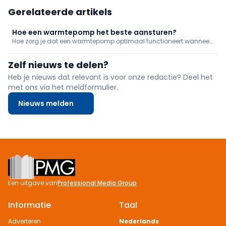
Gerelateerde artikels
Hoe een warmtepomp het beste aansturen?
Hoe zorg je dat een warmtepomp optimaal functioneert wanneer
de energietarieven schommelen, er overschotten aan zonne-
energie zijn of de warmtevraag varieert door kloksturing?
Zelf nieuws te delen?
Thomas More, Buildwise en Volta zoeken binnen het project
Thermi-Var samen
Heb je nieuws dat relevant is voor onze redactie? Deel het
met ons via het meldformulier.
Nieuws melden
Footer
Een uitgave van
Professional Media Group
Informatie
Taal
Adverteren
Nederlands