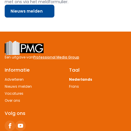
met ons via het meldformulier.
Nieuws melden
Footer
Een uitgave van
Professional Media Group
Informatie
Taal
Adverteren
Nederlands
Nieuws melden
Frans
Vacatures
Over ons
Volg ons