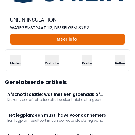
UNILIN INSULATION
WAREGEMSTRAAT 112, DESSELGEM 8792
Meer info
Mailen
Website
Route
Bellen
Gerelateerde artikels
Afschotisolatie: wat met een groendak of
Kiezen voor afschotisolatie betekent niet dat u geen
zonnepanelen?
zonnepanelen kunt installeren of niet met een extensief groendak
aan de slag kan. Mits een slim ontwerp werken deze
bouwelementen en -technieken zelfs uitstekend samen.
Het legplan: een must-have voor aannemers
Een legplan resulteert in een correcte plaatsing van
afschotisolatie en voorkomt heel wat problemen. Maar wat is een
legplan precies?