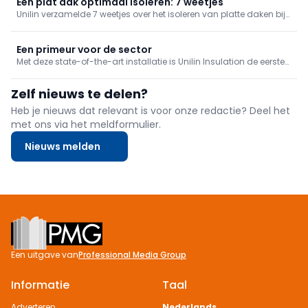
Een plat dak optimaal isoleren: 7 weetjes
Unilin verzamelde 7 weetjes over het isoleren van platte daken bij
woningen, inclusief heel wat belangrijke aandachtspunten en
nuttige tips.
Een primeur voor de sector
Met deze state-of-the-art installatie is Unilin Insulation de eerste
isolatiespeler die niet alleen intern productie-afval, maar ook
post-industrial PIR-isolatieplaten chemisch kan recyclen tot
Zelf nieuws te delen?
nieuwe PIR-isolatieplaten.
Heb je nieuws dat relevant is voor onze redactie? Deel het
met ons via het meldformulier.
Nieuws melden
Footer
Een uitgave van
Professional Media Group
Informatie
Taal
Adverteren
Nederlands