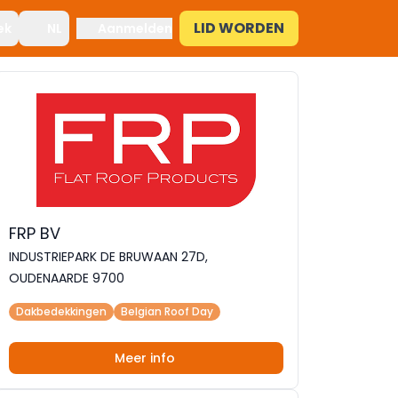
LID WORDEN
ek
NL
Aanmelden
FRP BV
INDUSTRIEPARK DE BRUWAAN 27D,
OUDENAARDE 9700
Dakbedekkingen
Belgian Roof Day
Meer info