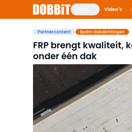
Start
Video's
Partnercontent
Epdm dakdichtingen
FRP brengt kwaliteit,
onder één dak