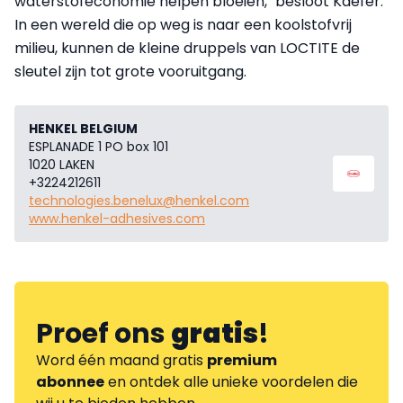
waterstofeconomie helpen bloeien," besloot Kaefer.
In een wereld die op weg is naar een koolstofvrij
milieu, kunnen de kleine druppels van LOCTITE de
sleutel zijn tot grote vooruitgang.
HENKEL BELGIUM
ESPLANADE 1 PO box 101
1020 LAKEN
+3224212611
technologies.benelux@henkel.com
www.henkel-adhesives.com
Proef ons
gratis
!
Word één maand gratis
premium
abonnee
en ontdek alle unieke voordelen die