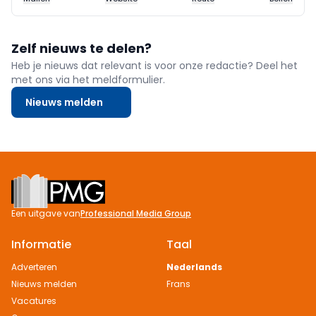
Zelf nieuws te delen?
Heb je nieuws dat relevant is voor onze redactie? Deel het
met ons via het meldformulier.
Nieuws melden
Footer
Een uitgave van
Professional Media Group
Informatie
Taal
Adverteren
Nederlands
Nieuws melden
Frans
Vacatures