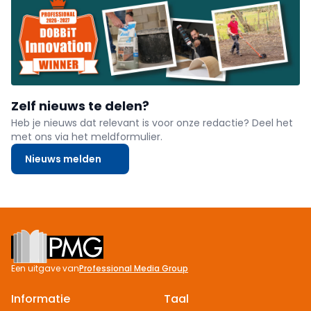
Zelf nieuws te delen?
Heb je nieuws dat relevant is voor onze redactie? Deel het
met ons via het meldformulier.
Nieuws melden
Footer
Een uitgave van
Professional Media Group
Informatie
Taal