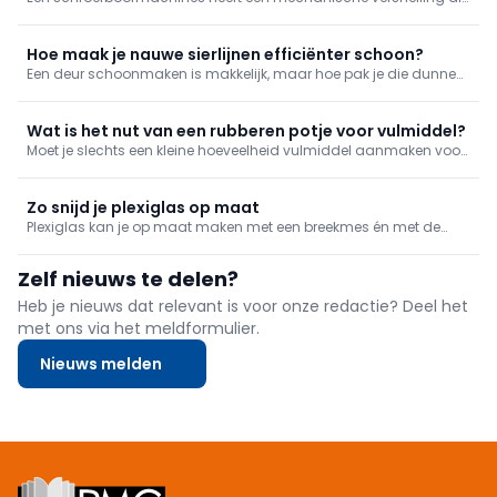
je in twee standen kan zetten: snel en traag. Schroeven doe je met
de trage snelheid, maar waarom? We leggen het uit in deze tip.
Hoe maak je nauwe sierlijnen efficiënter schoon?
Een deur schoonmaken is makkelijk, maar hoe pak je die dunne
groeven aan? Een plamuurmes brengt de redding!
Wat is het nut van een rubberen potje voor vulmiddel?
Moet je slechts een kleine hoeveelheid vulmiddel aanmaken voor
naden of gaatjes te vullen? Het is een detail, maar maakt wel
degelijk een verschil in kuiswerk achteraf: gebruik een flexibel
rubberen potje.
Zo snijd je plexiglas op maat
Plexiglas kan je op maat maken met een breekmes én met de
nodige zorg. We geven mee hoe je het doet.
Zelf nieuws te delen?
Heb je nieuws dat relevant is voor onze redactie? Deel het
met ons via het meldformulier.
Nieuws melden
Footer