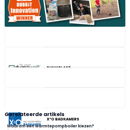
BRICO
DUMAPLAST
EASYKIT GROUP
Gerelateerde artikels
X²O BADKAMERS
Waarom een warmtepompboiler kiezen?