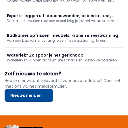
Sanitair warm water verbruikt veel energie – al is dat natuurlijk
ook afhankelijk van welk systeem je gebruikt. Tegenwoordig zijn
warmtepompboilers een van de meest vooraanstaande
besparende opties. We vertellen je meer over de werking, de voor-
Experts leggen uit: douchewanden, asbestattest,
of n
Door mee te werken met een expert krijg je inzicht waarop je moet
gevelisolatie en vochtbestrijding
letten en wat zijn de belangrijke punten. Kortgezegd: wat maakt
iemand een echte expert? In deze reeks leer je meer over naadloze
douchewanden, het asbestattest, buitengevelisolatie en
Badkamer opfrissen: meubels, kranen en verwarming
Van een badkamer verlang je een frisse uitstraling. In een
omgeving die hygiëne en rust uitstraalt kan je jezelf pas echt
goed verzorgen. We werken af met trendy badkamermeubilair,
zuinige kranen en goede verwarming.
Waterlek? Zo spoor je het gericht op
Waterlekken kunnen aanzienlijke schade en kosten veroorzaken
als ze onopgemerkt blijven. In dit artikel lees je welke methoden
om waterlekken te detecteren het efficiëntst zijn voor welke
Zelf nieuws te delen?
toepassingen.
Heb je nieuws dat relevant is voor onze redactie? Deel het
met ons via het meldformulier.
Nieuws melden
Footer