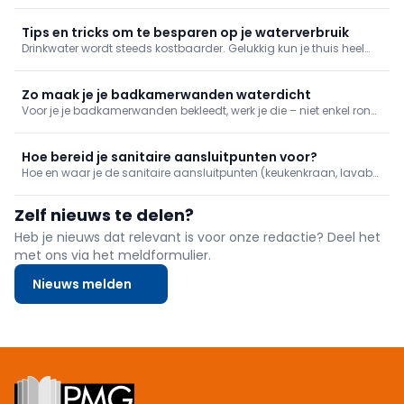
omgeving die hygiëne en rust uitstraalt kan je jezelf pas echt
goed verzorgen. We werken af met trendy badkamermeubilair,
zuinige kranen en goede verwarming.
Tips en tricks om te besparen op je waterverbruik
Drinkwater wordt steeds kostbaarder. Gelukkig kun je thuis heel
wat water besparen zonder aan comfort in te boeten. Ontdek
praktische tips voor de badkamer, keuken, wasplaats, het toilet en
verlaag meteen je waterfactuur.
Zo maak je je badkamerwanden waterdicht
Voor je je badkamerwanden bekleedt, werk je die – niet enkel rond
het bad of de douche – volledig af met waterdichte panelen.
Meestal gaat het om waterdichte gipskartonplaten. Lees hier hoe
je dat aanpakt.
Hoe bereid je sanitaire aansluitpunten voor?
Hoe en waar je de sanitaire aansluitpunten (keukenkraan, lavabo,
douche, bad ...) voorziet, bepaal je bij het opstellen van je sanitair
plan. In de praktijk moet je ervoor zorgen dat je die niet te hoog of
Zelf nieuws te delen?
te laag voorziet.
Heb je nieuws dat relevant is voor onze redactie? Deel het
met ons via het meldformulier.
Nieuws melden
Footer