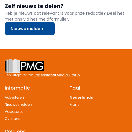
plan. In de praktijk moet je ervoor zorgen dat je die niet te hoog of
Zelf nieuws te delen?
te laag voorziet.
Heb je nieuws dat relevant is voor onze redactie? Deel het
met ons via het meldformulier.
Nieuws melden
Footer
Een uitgave van
Professional Media Group
Informatie
Taal
Adverteren
Nederlands
Nieuws melden
Frans
Vacatures
Over ons
Volg ons