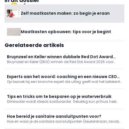
In dit dossier
BRICO
Zelf maatkasten maken: zo begin je eraan
Maatkasten opbouwen: tips voor je begint
Gerelateerde artikels
Bruynzeel en Keller winnen dubbele Red Dot Award
Bruynzeel en Keller (DKG) winnen de Red Dot Award 2026 voor
2026 voor biobased keukens
biobased keukenlijnen Circo Atlas en enduura elba. De keukens
reduceren CO2 met 30%. Onafhankelijke erkenning van DKG’s
duurzame, schaalbare en betaalbare innovatie.
Experts aan het woord: coaching en een nieuwe CEO
Op bezoek bij een branche expert die uitleg geeft wat het betekent
voor je bedrijf
om dit beroep uit te oefenen. We gaan langs bij een coach, en je
krijgt tips bij het zoeken van een nieuwe CEO voor je bedrijf!
Tips en tricks om te besparen op je waterverbruik
Drinkwater wordt steeds kostbaarder. Gelukkig kun je thuis heel
wat water besparen zonder aan comfort in te boeten. Ontdek
praktische tips voor de badkamer, keuken, wasplaats, het toilet en
verlaag meteen je waterfactuur.
Hoe bereid je sanitaire aansluitpunten voor?
Hoe en waar je de sanitaire aansluitpunten (keukenkraan, lavabo,
douche, bad ...) voorziet, bepaal je bij het opstellen van je sanitair