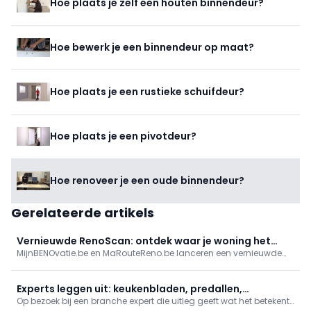
Hoe plaats je zelf een houten binnendeur?
Hoe bewerk je een binnendeur op maat?
Hoe plaats je een rustieke schuifdeur?
Hoe plaats je een pivotdeur?
Hoe renoveer je een oude binnendeur?
Gerelateerde artikels
Vernieuwde RenoScan: ontdek waar je woning het
MijnBENOvatie.be en MaRouteReno.be lanceren een vernieuwde
meest energie bespaart
(Mon)RenoScan: een gratis, gebruiksvriendelijke online test die
woningeigenaars snel inzicht geeft in hun energieprestatie,
prioritaire renovaties en bijhorende premies/financiering, met een
Experts leggen uit: keukenbladen, predallen,
persoonlijk rapport en stap-voor-stapadvies.
Op bezoek bij een branche expert die uitleg geeft wat het betekent
brandwerende deuren en zonwering