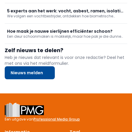
om dit beroep uit te oefenen. In deze reeks nemen we je mee naar
een fabrikant van natuursteen en keramische keukenwerkbladen,
een zonweringexpert en tonen we hoe een brandwerende deu
5 experts aan het werk: vocht, asbest, ramen, isolatie
We volgen een vochtbestrijder, ontdekken hoe biometrische
en biometrie
toegang wordt geplaatst, hoe je ramen renoveert zonder
breekwerk en hoe een buitengevel wordt geïsoleerd. Daarnaast
gaan we mee met een asbestdeskundige.
Hoe maak je nauwe sierlijnen efficiënter schoon?
Een deur schoonmaken is makkelijk, maar hoe pak je die dunne
groeven aan? Een plamuurmes brengt de redding!
Zelf nieuws te delen?
Heb je nieuws dat relevant is voor onze redactie? Deel het
met ons via het meldformulier.
Nieuws melden
Footer
Een uitgave van
Professional Media Group