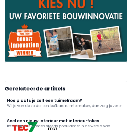
Gerelateerde artikels
Hoe plaats je zelf een tuimelraam?
Wil je van de zolder een leefbare ruimte maken, dan zorg je zeker
voor voldoende licht. Een aantal extra dakramen kunnen het
natuurlijke licht naar binnen trekken én ze verbeteren de
luchtcirculatie op zolder.
Snel een nieuw interieur met interieurfolies
Interieurfolies worden steeds populairder in de wereld van
TEC7
interieurdecoratie. Gegroeid uit een folie die enkel gebruikt werd ter