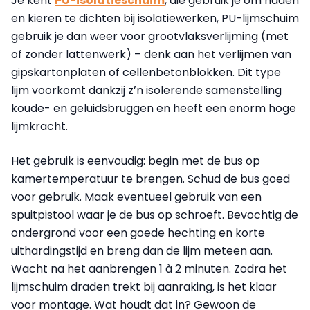
Je kent
PU-isolatieschuim
, die gebruik je om naden
en kieren te dichten bij isolatiewerken, PU-lijmschuim
gebruik je dan weer voor grootvlaksverlijming (met
of zonder lattenwerk) – denk aan het verlijmen van
gipskartonplaten of cellenbetonblokken. Dit type
lijm voorkomt dankzij z’n isolerende samenstelling
koude- en geluidsbruggen en heeft een enorm hoge
lijmkracht.
Het gebruik is eenvoudig: begin met de bus op
kamertemperatuur te brengen. Schud de bus goed
voor gebruik. Maak eventueel gebruik van een
spuitpistool waar je de bus op schroeft. Bevochtig de
ondergrond voor een goede hechting en korte
uithardingstijd en breng dan de lijm meteen aan.
Wacht na het aanbrengen 1 à 2 minuten. Zodra het
lijmschuim draden trekt bij aanraking, is het klaar
voor montage. Wat houdt dat in? Gewoon de