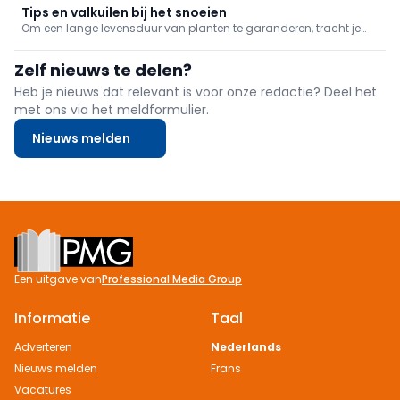
soortspecifieke tips voor een haag in topvorm!
Tips en valkuilen bij het snoeien
Om een lange levensduur van planten te garanderen, tracht je
beter op zoek te gaan naar degelijk materiaal dat op tijd en
stond in onderhoud gaat. De snoeikalender altijd bij de hand
Zelf nieuws te delen?
houden is daarbij een must, want ...
Heb je nieuws dat relevant is voor onze redactie? Deel het
met ons via het meldformulier.
Nieuws melden
Footer
Een uitgave van
Professional Media Group
Informatie
Taal
Adverteren
Nederlands
Nieuws melden
Frans
Vacatures