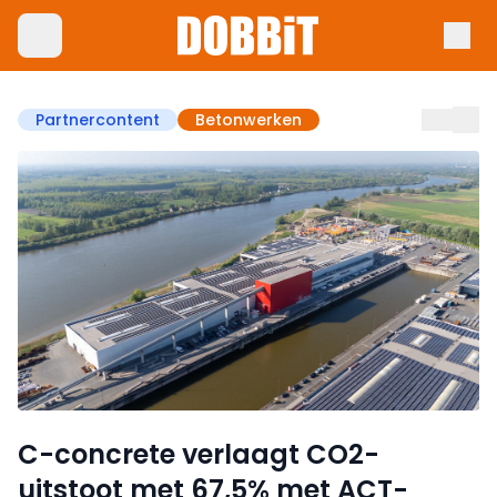
Partnercontent
Betonwerken
C-concrete verlaagt CO2-
uitstoot met 67,5% met ACT-