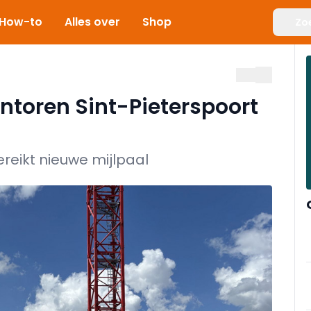
How-to
Alles over
Shop
Zo
toren Sint-Pieterspoort
ereikt nieuwe mijlpaal