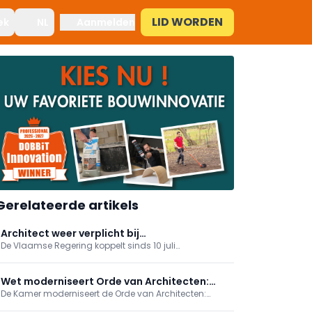
LID WORDEN
ek
NL
Aanmelden
Gerelateerde artikels
Architect weer verplicht bij
De Vlaamse Regering koppelt sinds 10 juli
stabiliteitswerken zonder vergunning
vergunningsvrije verbouwingen met stabiliteitswerken
opnieuw aan de aanstelling van een architect. Zo
blijft administratieve vereenvoudiging behouden met
Wet moderniseert Orde van Architecten:
kwaliteits- en veiligheidswaarborg.
De Kamer moderniseert de Orde van Architecten:
meer inspraak en transparantie
meer inspraak voor jongeren en stagiairs