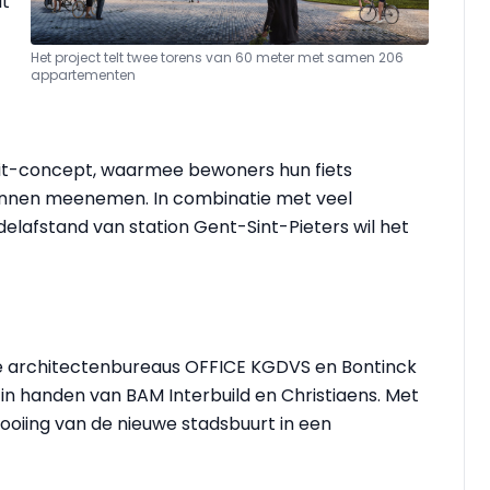
it
Het project telt twee torens van 60 meter met samen 206
appartementen
unit-concept, waarmee bewoners hun fiets
unnen meenemen. In combinatie met veel
elafstand van station Gent-Sint-Pieters wil het
e architectenbureaus OFFICE KGDVS en Bontinck
s in handen van BAM Interbuild en Christiaens. Met
ooiing van de nieuwe stadsbuurt in een