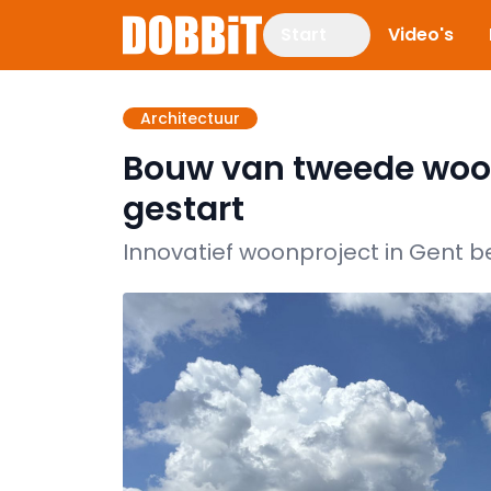
Start
Video's
Architectuur
Bouw van tweede woon
gestart
Innovatief woonproject in Gent b