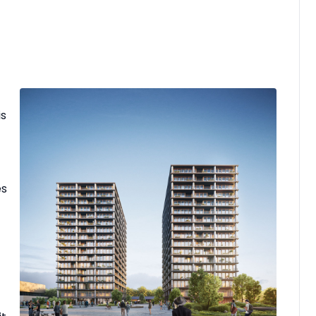
is
es