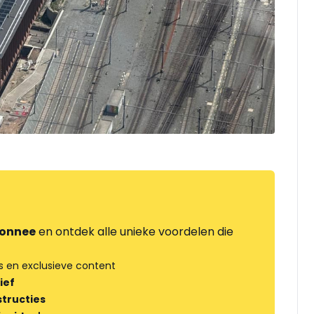
onnee
en ontdek alle unieke voordelen die
s en exclusieve content
ief
tructies