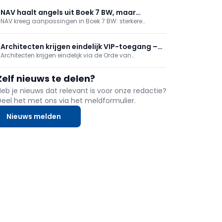
(leeftijdsgrenzen weg, buitenlandse stages erkend),
meer transparantie en financieel toezicht.
NAV haalt angels uit Boek 7 BW, maar
Verkiezingen dit najaar verlopen al volgens de nieuwe
NAV kreeg aanpassingen in Boek 7 BW: sterkere
zorgen blijven
regels.
onafhankelijkheid van architecten, helderder
oplevering en verantwoordelijkheden. Toch blijven
zorgen over ruime conformiteit, behoud van
Architecten krijgen eindelijk VIP-toegang –
hoofdelijke aansprakelijkheid en onduidelijke
Architecten krijgen eindelijk via de Orde van
via Orde als tussenpersoon
termijnen. Inwerkingtreding binnen een jaar; NAV volgt
Architecten toegang tot het Vlaamse
op.
Vastgoedinformatieplatform, een stap naar snellere
Zelf nieuws te delen?
en efficiëntere ontwerp- en vergunningsdossiers. NAV
trok het dossier, loste privacyknelpunten mee op en
Heb je nieuws dat relevant is voor onze redactie?
blijft ijveren voor rechtstreekse toegang.
Deel het met ons via het meldformulier.
Nieuws melden