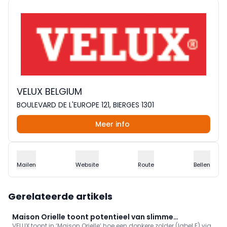
VELUX BELGIUM
BOULEVARD DE L'EUROPE 121, BIERGES 1301
Meer info
Mailen
Website
Route
Bellen
Gerelateerde artikels
Maison Orielle toont potentieel van slimme
VELUX toont in ‘Maison Orielle’ hoe een donkere zolder (label F) via