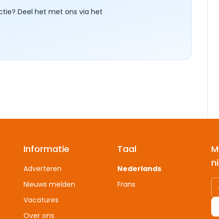
ctie? Deel het met ons via het
Informatie
Taal
M
n
Adverteren
Nederlands
Nieuws melden
Frans
Vacatures
Over ons