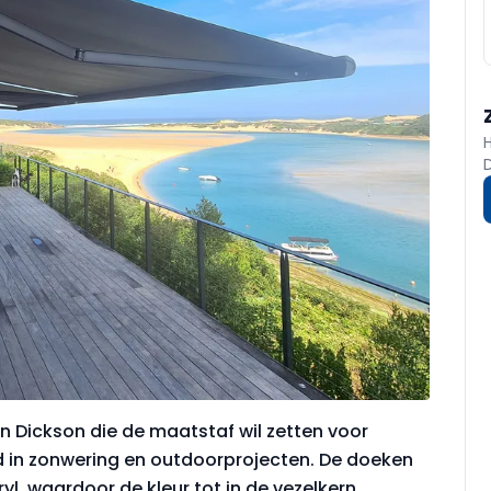
n Dickson die de maatstaf wil zetten voor
d in zonwering en outdoorprojecten. De doeken
l, waardoor de kleur tot in de vezelkern