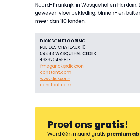
Noord-Frankrijk, in Wasquehal en Hordain.
geweven vloerbekleding, binnen- en buitenin
meer dan 110 landen.
DICKSON FLOORING
RUE DES CHATEAUX 10
59443 WASQUEHAL CEDEX
+33320455817
fmeganck@dickson-
constant.com
www.dickson-
constant.com
Proef ons
gratis
!
Word één maand gratis
premium ab