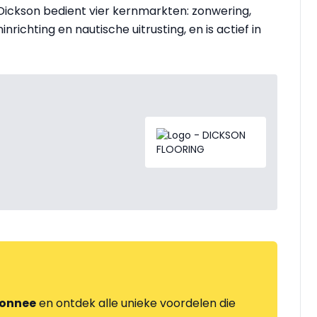
 Dickson bedient vier kernmarkten: zonwering,
richting en nautische uitrusting, en is actief in
onnee
en ontdek alle unieke voordelen die