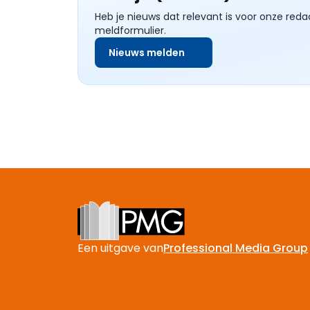
Heb je nieuws dat relevant is voor onze reda
meldformulier.
Nieuws melden
Footer
Een uitgave van
Professional Media Group