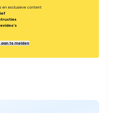
s en exclusieve content
ief
tructies
ievideo's
m aan te melden