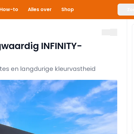
How-to
Alles over
Shop
Zo
gwaardig INFINITY-
es en langdurige kleurvastheid