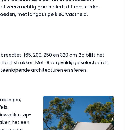
ef veerkrachtig garen biedt dit een sterke
loeden, met langdurige kleurvastheid.
 breedtes: 165, 200, 250 en 320 cm. Zo blijft het
ltaat strakker. Met 19 zorgvuldig geselecteerde
 uiteenlopende architecturen en sferen.
assingen,
els,
duwzeilen, zip-
maken het een
werpers en