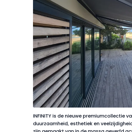
INFINITY is de nieuwe premiumcollectie va
duurzaamheid, esthetiek en veelzijdighei
zijn gemaakt van in de massa geverfd acry