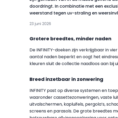
doordringt. In combinatie met een exclusi
weerstand tegen uv-straling en weersinv
23 juni 2026
Grotere breedtes, minder naden
De INFINITY-doeken zijn verkrijgbaar in vier
aantal naden beperkt en oogt het eindresu
kleuren sluit de collectie naadloos aan bij
Breed inzetbaar in zonwering
INFINITY past op diverse systemen en toep
waaronder cassettezonweringen, vaste luif
uitvalschermen, kapluifels, pergola’s, scha
screens en parasols. De grote breedtes 
betrouwbare all-inoneoplossing voor ont