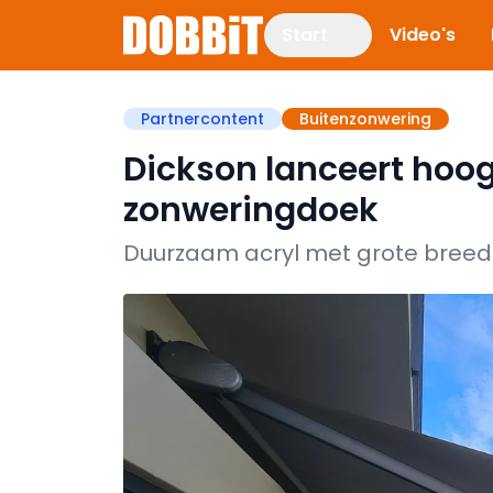
Start
Video's
Partnercontent
Buitenzonwering
Dickson lanceert hoo
zonweringdoek
Duurzaam acryl met grote breedt