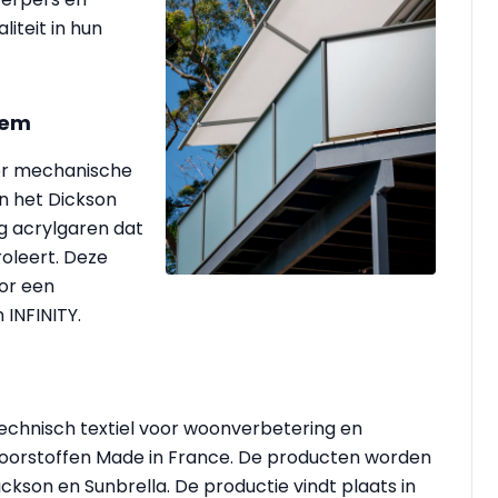
iteit in hun
tem
or mechanische
n het Dickson
ig acrylgaren dat
roleert. Deze
oor een
 INFINITY.
echnisch textiel voor woonverbetering en
tdoorstoffen Made in France. De producten worden
son en Sunbrella. De productie vindt plaats in