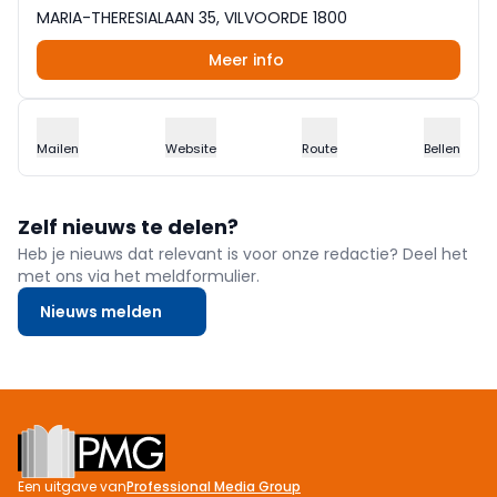
MARIA-THERESIALAAN 35, VILVOORDE 1800
Meer info
Mailen
Website
Route
Bellen
Zelf nieuws te delen?
Heb je nieuws dat relevant is voor onze redactie? Deel het
met ons via het meldformulier.
Nieuws melden
Footer
Een uitgave van
Professional Media Group