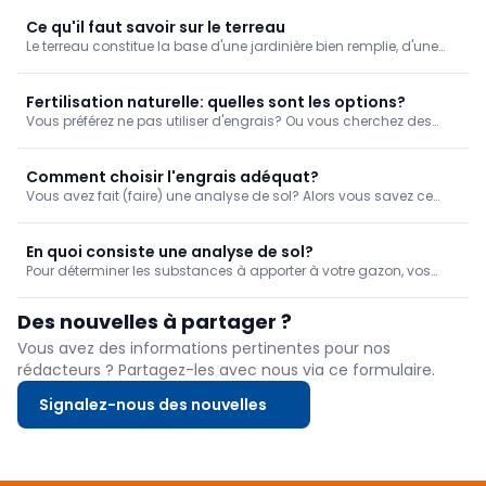
Ce qu'il faut savoir sur le terreau
Le terreau constitue la base d'une jardinière bien remplie, d'une
belle plante d'intérieur en pleine croissance ou d'une plante de
bac en bonne santé. La beauté des plantes et des fleurs prend
racine dans le bon terreau.
Fertilisation naturelle: quelles sont les options?
Vous préférez ne pas utiliser d'engrais? Ou vous cherchez des
moyens naturels pour les remplacer? Les alternatives aux engrais
se présentent sous différentes formes et peuvent être appliquées
dans le jardin de différentes manières.
Comment choisir l'engrais adéquat?
Vous avez fait (faire) une analyse de sol? Alors vous savez ce
dont votre sol a besoin ou non et vous pouvez choisir un engrais
adapté. Il peut s'agir d'engrais organiques ou minéraux.
En quoi consiste une analyse de sol?
Pour déterminer les substances à apporter à votre gazon, vos
plantes, vos fleurs ou vos arbres, il est important de savoir
exactement ce dont ils ont besoin et de connaître la composition
Des nouvelles à partager ?
du sol. C'est pourquoi...
Vous avez des informations pertinentes pour nos
rédacteurs ? Partagez-les avec nous via ce formulaire.
Signalez-nous des nouvelles