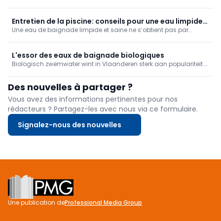
arroser de simples pelouses. La première étape importante pour
l'arrosage du jardin consiste donc à rechercher un système de
récupération de l'eau de pluie.
Entretien de la piscine: conseils pour une eau limpide
Une eau de baignade limpide et saine ne s’obtient pas par
et moins de travail
hasard. Elle nécessite un entretien régulier et un traitement
adapté.
L'essor des eaux de baignade biologiques
Biologisch zwemwater wint in Vlaanderen sterk aan populariteit.
Het is glashelder en gezond om in te zwemmen, zonder
chemicaliën, en wordt steeds vaker geïntegreerd in het bredere
Des nouvelles à partager ?
tuinontwerp. De zwemvijver groeit zo uit van waterpartij tot ...
Vous avez des informations pertinentes pour nos
rédacteurs ? Partagez-les avec nous via ce formulaire.
Signalez-nous des nouvelles
Footer
Une publication de
Professional Media Group