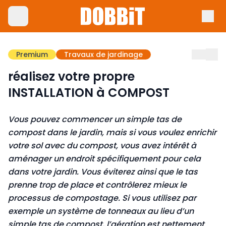
Premium
Travaux de jardinage
réalisez votre propre
INSTALLATION à COMPOST
Vous pouvez commencer un simple tas de
compost
dans le jardin, mais si vous voulez enrichir
votre sol avec du
compost,
vous avez intérêt à
aménager un endroit spécifiquement pour cela
dans votre jardin
.
Vous éviterez ainsi que le tas
prenne trop de place et
cont
rô
le
rez mieux le
processus de
compost
age
.
Si vous utilisez par
exemple un
syst
ème de
tonneaux
au lieu d’un
simple tas de
compost,
l’aération est nettement