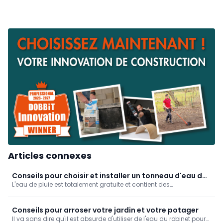
Articles connexes
Conseils pour choisir et installer un tonneau d'eau de
L'eau de pluie est totalement gratuite et contient des
pluie
oligoéléments qui sont bons pour les plantes d'extérieur et
d'intérieur. En outre, comme elle ne contient pas de calcaire, elle
est idéale pour laver sa voiture sans laisser de traces...
Conseils pour arroser votre jardin et votre potager
Il va sans dire qu'il est absurde d'utiliser de l'eau du robinet pour