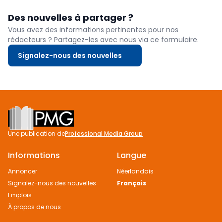
Des nouvelles à partager ?
Vous avez des informations pertinentes pour nos
rédacteurs ? Partagez-les avec nous via ce formulaire.
Signalez-nous des nouvelles
Footer
Une publication de
Professional Media Group
Informations
Langue
Annoncer
Néerlandais
Signalez-nous des nouvelles
Français
Emplois
À propos de nous