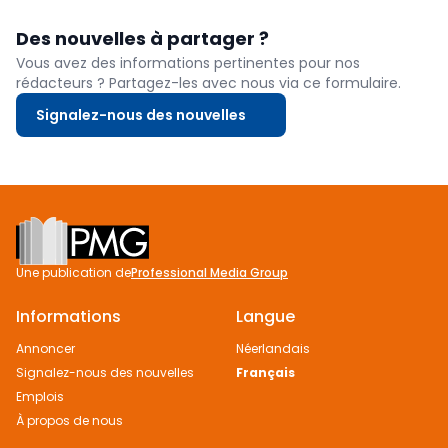
Des nouvelles à partager ?
Vous avez des informations pertinentes pour nos
rédacteurs ? Partagez-les avec nous via ce formulaire.
Signalez-nous des nouvelles
Footer
Une publication de
Professional Media Group
Informations
Langue
Annoncer
Néerlandais
Signalez-nous des nouvelles
Français
Emplois
À propos de nous