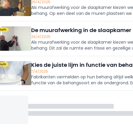
26/4/2025
Als muurafwerking voor de slaapkamer kiezen w
behang. Op een deel van de muren plaatsen we
De muurafwerking in de slaapkamer (
mium
26/4/2025
Als muurafwerking voor de slaapkamer kiezen w
behang. Dit zal de ruimte een frisse en gezellige
de kamer ten goede komen.
Kies de juiste lijm in functie van b
mium
7/4/2025
Fabrikanten vermelden op hun behang altijd welk
functie van de behangsoort en de ondergrond. E
ingesmeerd; bij andere wandbekledingen wordt d