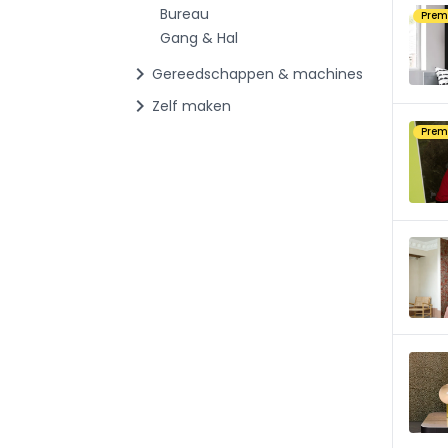
Bureau
Pre
Gang & Hal
chevron_right
Gereedschappen & machines
chevron_right
Zelf maken
Pre