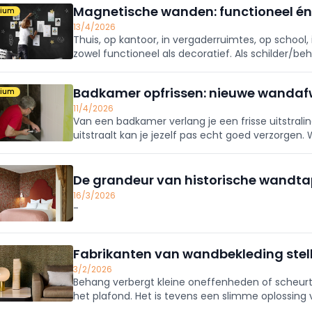
Magnetische wanden: functioneel én
mium
13/4/2026
Thuis, op kantoor, in vergaderruimtes, op school
zowel functioneel als decoratief. Als schilder/
magnetische plamuur of magnetische verf in e
dat tikkeltje extra.
Badkamer opfrissen: nieuwe wandaf
mium
11/4/2026
Van een badkamer verlang je een frisse uitstrali
uitstraalt kan je jezelf pas echt goed verzorgen
de zogenaamde natte muren, en kleuren de ander
De grandeur van historische wandta
16/3/2026
-
Fabrikanten van wandbekleding stell
3/2/2026
Behang verbergt kleine oneffenheden of scheurt
het plafond. Het is tevens een slimme oplossing 
Behangfabrikanten brengen hun eigen verhaal en