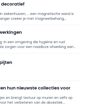
 decoratief
, in ziekenhuizen, … een magnetische wand is
behanger creëer je met magneetbehang,
en handomdraai een aantrekkelijke wand met
werkingen
ng. In een omgeving die hygiëne en rust
. We zorgen voor een naadloze afwerking aan
e wanden lekker huiselij
pijten
en hun nieuwste collecties voor
jes en brengt textuur op muren en zelfs op
voor het verbeteren van de akoestiek.
 stellen hun nieuwste collect