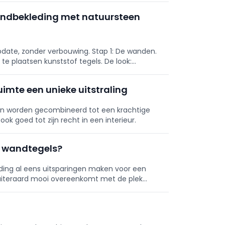
andbekleding met natuursteen
pdate, zonder verbouwing. Stap 1: De wanden.
te plaatsen kunststof tegels. De look:
n te zeggen.
imte een unieke uitstraling
uren worden gecombineerd tot een krachtige
 goed tot zijn recht in een interieur.
in wandtegels?
ding al eens uitsparingen maken voor een
 uiteraard mooi overeenkomt met de plek
ze tip zorg je daarvoor.