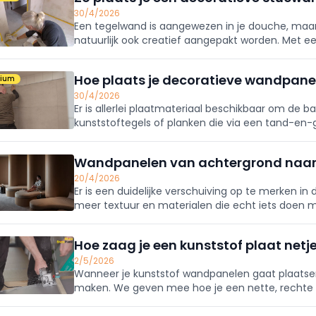
30/4/2026
Een tegelwand is aangewezen in je douche, ma
natuurlijk ook creatief aangepakt worden. Met e
voor een ruimtelijke en lichte, maar toch natuurl
Hoe plaats je decoratieve wandpane
mium
30/4/2026
Er is allerlei plaatmateriaal beschikbaar om de
kunststoftegels of planken die via een tand-en
hogere prijsklasse zitten naadloze platen. Die zijn 
Wandpanelen van achtergrond naar
20/4/2026
Er is een duidelijke verschuiving op te merken i
meer textuur en materialen die echt iets doen 
oplossingen.
Hoe zaag je een kunststof plaat netj
2/5/2026
Wanneer je kunststof wandpanelen gaat plaatsen
maken. We geven mee hoe je een nette, rechte