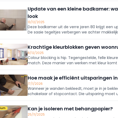
Update van een kleine badkamer: w
look
13/12/2025
Deze badkamer uit de verre jaren 80 krijgt een u
De saaie tegeltjes verbergen we achter makkelijk 
Natuursteen tegels, met een formaat om u tege
Krachtige kleurblokken geven woonru
8/12/2025
Colour blocking is hip. Tegengestelde, felle kle
match. Deze manier van werken met kleur komt ook
Hoe maak je efficiënt uitsparingen 
17/1/2026
Wanneer je wanden bekleedt, moet je in je bekle
schakelaar of stopcontact. Die uitsparing moet
waar het stopcontact of de schakelaar zit. Met de
Kan je isoleren met behangpapier?
mium
25/11/2025