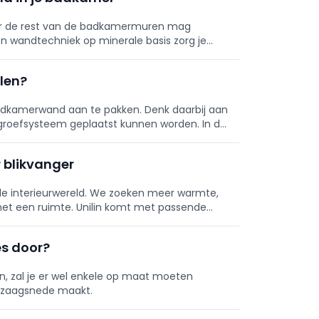
ar de rest van de badkamermuren mag
en wandtechniek op minerale basis zorg je
ijke en tijdloze wandafwerking.
len?
 badkamerwand aan te pakken. Denk daarbij aan
-groefsysteem geplaatst kunnen worden. In de
vervaardigd...
 blikvanger
n de interieurwereld. We zoeken meer warmte,
met een ruimte. Unilin komt met passende
es door?
, zal je er wel enkele op maat moeten
 zaagsnede maakt.