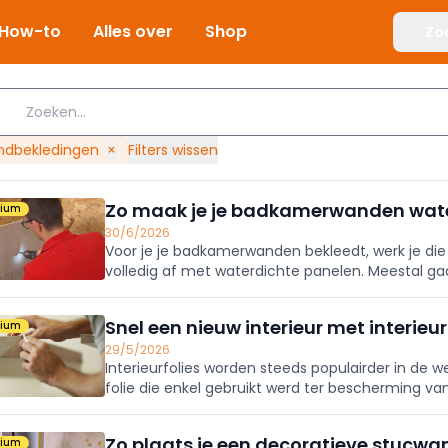
How-to
Alles over
Shop
Zo
dbekledingen
×
Filters wissen
Zo maak je je badkamerwanden wat
mium
30/6/2026
Voor je je badkamerwanden bekleedt, werk je die
volledig af met waterdichte panelen. Meestal ga
hier hoe je dat aanpakt.
Snel een nieuw interieur met interieur
mium
29/5/2026
Interieurfolies worden steeds populairder in de w
folie die enkel gebruikt werd ter bescherming van
veelzijdige
Zo plaats je een decoratieve stucwa
mium