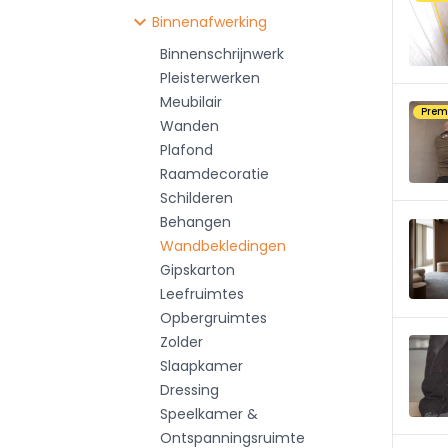
chevron_right
Binnenafwerking
Binnenschrijnwerk
Pleisterwerken
Meubilair
Pre
Wanden
Plafond
Raamdecoratie
Schilderen
Behangen
Wandbekledingen
Gipskarton
Leefruimtes
Opbergruimtes
Zolder
Slaapkamer
Dressing
Speelkamer &
Ontspanningsruimte