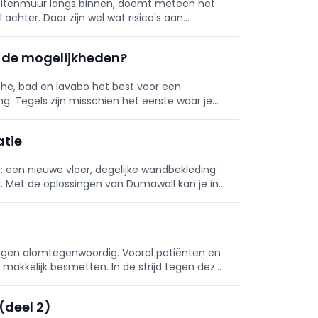
uitenmuur langs binnen, doemt meteen het
chter. Daar zijn wel wat risico's aan
 interessant is: thermisch is
 de mogelijkheden?
uche, bad en lavabo het best voor een
g. Tegels zijn misschien het eerste waar je
tie
: een nieuwe vloer, degelijke wandbekleding
. Met de oplossingen van Dumawall kan je in
en duurzaam renoveren!
llingen alomtegenwoordig. Vooral patiënten en
akkelijk besmetten. In de strijd tegen deze
n worden gebruikt.
(deel 2)