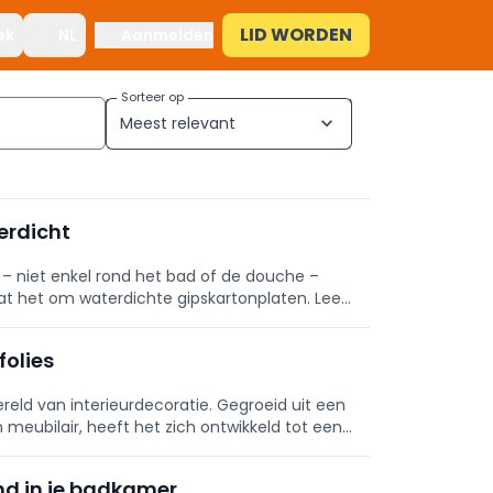
LID WORDEN
ek
NL
Aanmelden
Sorteer op
Meest relevant
expand_more
erdicht
 – niet enkel rond het bad of de douche –
at het om waterdichte gipskartonplaten. Lees
folies
ereld van interieurdecoratie. Gegroeid uit een
 meubilair, heeft het zich ontwikkeld tot een
nd in je badkamer