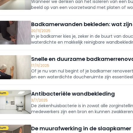
Wanneer we denken aan het isoleren van een b
beeld op van een voorzetwand met platen of wol a
verbonden. Een alternatief dat zeker bij renovatie
Badkamerwanden bekleden: wat zijn
20/11/2025
In je badkamer kies je, zeker in de buurt van do
waterdichte en makkelijk reinigbare wandbekledin
aan denkt, de keuze is echter ruimer.
Snelle en duurzame badkamerrenova
17/11/2025
Of je nu van nul begint of je badkamer renoveert
en een waterdichte doucheruimte zijn essentieel
een handomdraai zelf je badkamer kwalitatief 
Antibacteriële wandbekleding
mium
3/7/2025
De ziekenhuisbacterie is in zowat alle zorginste
medewerkers zijn een bron en kunnen zwakkeren m
gevreesde bacterie kunnen antibacteriële wande
De muurafwerking in de slaapkamer 
mium