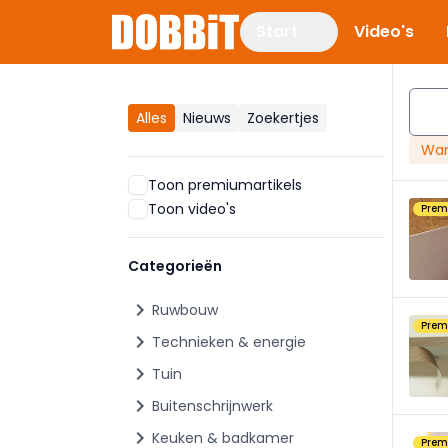
Start
Video's
Alles
Nieuws
Zoekertjes
Wan
Toon premiumartikels
Toon video's
Pre
Categorieën
chevron_right
Ruwbouw
Pre
chevron_right
Technieken & energie
chevron_right
Tuin
chevron_right
Buitenschrijnwerk
chevron_right
Keuken & badkamer
Pre