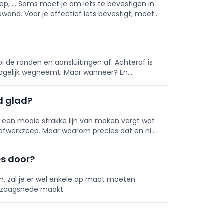
, ... Soms moet je om iets te bevestigen in
and. Voor je effectief iets bevestigt, moet
t deze tip zorg je
ooi de randen en aansluitingen af. Achteraf is
 mogelijk wegneemt. Maar wanneer? En
nd glad?
 een mooie strakke lijn van maken vergt wat
n afwerkzeep. Maar waarom precies dat en niet
es door?
, zal je er wel enkele op maat moeten
 zaagsnede maakt.