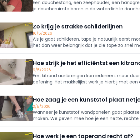
Een douchestang, een zeephouder, een handgreep
je doucheruimte boren in de waterdichte douchew
je zeker zijn dat de wand ook waterdicht blijft. Me
Zo krijg je strakke schilderlijnen
16/5/2026
Als je gaat schilderen, tape je natuurlijk eerst m
het dan weer belangrijk dat je die tape zo snel
waarom?
Hoe strijk je het efficiëntst een kitra
9/5/2026
Een kitrand aanbrengen kan iedereen, maar daar
oefening. Het makkelijkst werk je hierbij met ee
gewoon een detergent?
Hoe zaag je een kunststof plaat netj
2/5/2026
Wanneer je kunststof wandpanelen gaat plaatsen
maken. We geven mee hoe je een nette, rechte
Hoe werk je een taperand recht af?