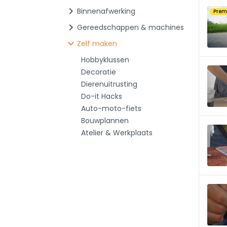
chevron_right
Binnenafwerking
Pre
chevron_right
Gereedschappen & machines
chevron_right
Zelf maken
Hobbyklussen
Decoratie
Dierenuitrusting
Do-it Hacks
Auto-moto-fiets
Bouwplannen
Atelier & Werkplaats