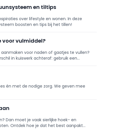
uunsysteem en tiltips
iraties over lifestyle en wonen. In deze
steem boosten en tips bij het tillen!
e voor vulmiddel?
l aanmaken voor naden of gaatjes te vullen?
rschil in kuiswerk achteraf: gebruik een
mes én met de nodige zorg. We geven mee
 aan
? Dan moet je vaak sierlijke hoek- en
oten. Ontdek hoe je dat het best aanpakt