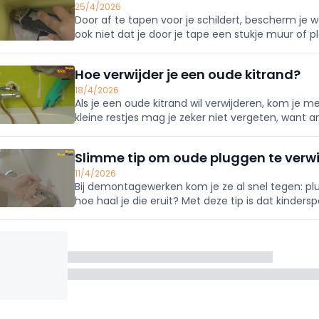
25/4/2026
Door af te tapen voor je schildert, bescherm je wa
ook niet dat je door je tape een stukje muur of pl
vermijdt.
Hoe verwijder je een oude kitrand?
18/4/2026
Als je een oude kitrand wil verwijderen, kom je 
kleine restjes mag je zeker niet vergeten, want a
afsluiten. Maar hoe pak je die restjes precies aan
Slimme tip om oude pluggen te verw
11/4/2026
Bij demontagewerken kom je ze al snel tegen: plu
hoe haal je die eruit? Met deze tip is dat kinderspe