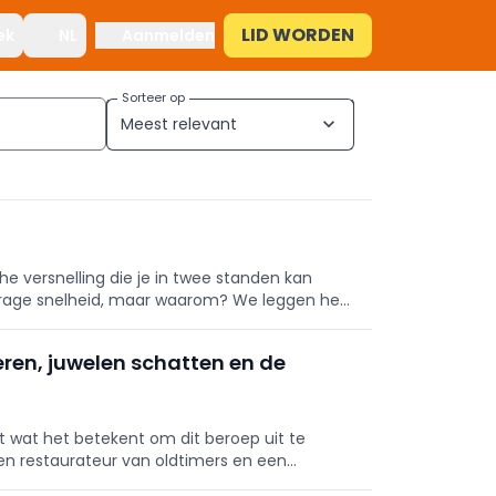
LID WORDEN
ek
NL
Aanmelden
Sorteer op
Meest relevant
expand_more
versnelling die je in twee standen kan
 trage snelheid, maar waarom? We leggen het
eren, juwelen schatten en de
t wat het betekent om dit beroep uit te
n restaurateur van oldtimers en een
ij het runnen van een horecazaak?