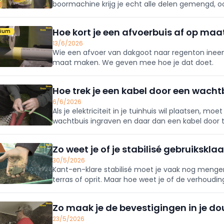
boormachine krijg je echt alle delen gemengd, 
te bezinken in de pot.
Hoe kort je een afvoerbuis af op maa
mium
13/6/2026
Wie een afvoer van dakgoot naar regenton ineen
maat maken. We geven mee hoe je dat doet.
Hoe trek je een kabel door een wacht
6/6/2026
Als je elektriciteit in je tuinhuis wil plaatsen, mo
wachtbuis ingraven en daar dan een kabel door t
efficiënt doet.
Zo weet je of je stabilisé gebruiksklaa
30/5/2026
Kant-en-klare stabilisé moet je vaak nog mengen
terras of oprit. Maar hoe weet je of de verhoudi
simpele tip weet je wanneer je stabilisé gebruikskl
Zo maak je de bevestigingen in je d
23/5/2026