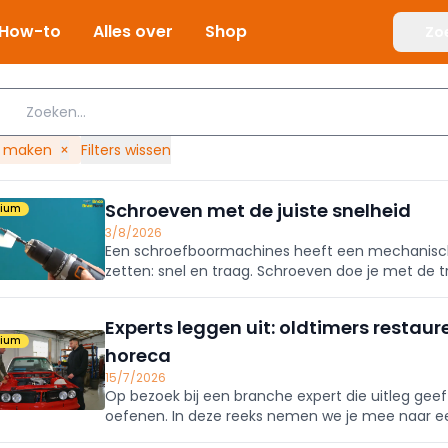
How-to
Alles over
Shop
Zo
f maken
×
Filters wissen
Schroeven met de juiste snelheid
mium
3/8/2026
Een schroefboormachines heeft een mechanische 
zetten: snel en traag. Schroeven doe je met de
uit in deze tip.
Experts leggen uit: oldtimers restaur
mium
horeca
15/7/2026
Op bezoek bij een branche expert die uitleg geef
oefenen. In deze reeks nemen we je mee naar ee
goudhandelaar. En wat komt er allemaal kijken b