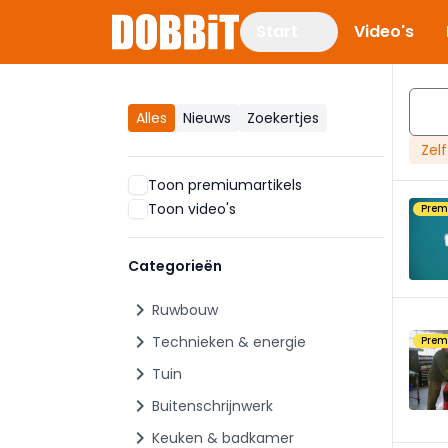
Start
Video's
Alles
Nieuws
Zoekertjes
Zel
Toon premiumartikels
Toon video's
Pre
Categorieën
chevron_right
Ruwbouw
chevron_right
Technieken & energie
Pre
chevron_right
Tuin
chevron_right
Buitenschrijnwerk
chevron_right
Keuken & badkamer