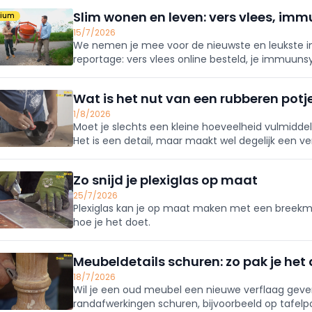
Slim wonen en leven: vers vlees, imm
mium
15/7/2026
We nemen je mee voor de nieuwste en leukste insp
reportage: vers vlees online besteld, je immuunsy
Wat is het nut van een rubberen potj
1/8/2026
Moet je slechts een kleine hoeveelheid vulmidde
Het is een detail, maar maakt wel degelijk een ve
flexibel rubberen potje.
Zo snijd je plexiglas op maat
25/7/2026
Plexiglas kan je op maat maken met een breek
hoe je het doet.
Meubeldetails schuren: zo pak je het
18/7/2026
Wil je een oud meubel een nieuwe verflaag geven
randafwerkingen schuren, bijvoorbeeld op tafelp