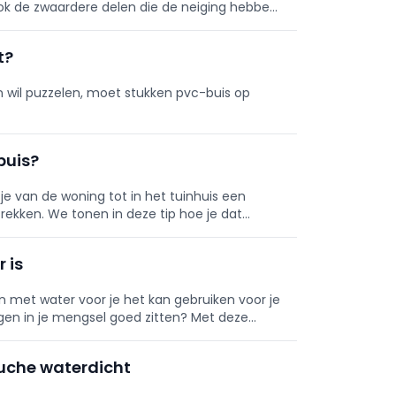
ook de zwaardere delen die de neiging hebben
t?
 wil puzzelen, moet stukken pvc-buis op
buis?
et je van de woning tot in het tuinhuis een
rekken. We tonen in deze tip hoe je dat
r is
 met water voor je het kan gebruiken voor je
ngen in je mengsel goed zitten? Met deze
aar is!
ouche waterdicht