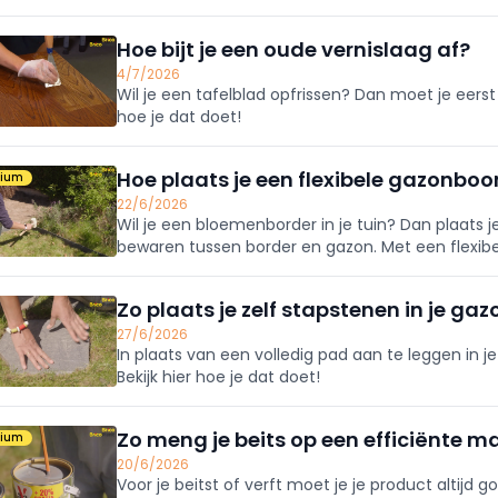
voor een schilderklaar resultaat.
Hoe bijt je een oude vernislaag af?
4/7/2026
Wil je een tafelblad opfrissen? Dan moet je eers
hoe je dat doet!
Hoe plaats je een flexibele gazonboo
mium
22/6/2026
Wil je een bloemenborder in je tuin? Dan plaats 
bewaren tussen border en gazon. Met een flexib
naar eigen wens. Maar hoe plaats je zo'n border?
Zo plaats je zelf stapstenen in je gaz
27/6/2026
In plaats van een volledig pad aan te leggen in j
Bekijk hier hoe je dat doet!
Zo meng je beits op een efficiënte m
mium
20/6/2026
Voor je beitst of verft moet je je product altij