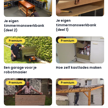
Je eigen
Je eigen
timmermanswerkbank
timmermanswerkbank
(deel 1)
(deel 2)
Premium
Premium
Een garage voor je
Hoe zelf kastlades maken
robotmaaier
Premium
Premium