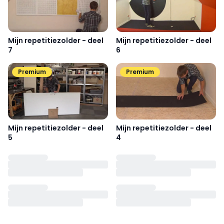
Mijn repetitiezolder - deel
Mijn repetitiezolder - deel
7
6
Premium
Premium
Mijn repetitiezolder - deel
Mijn repetitiezolder - deel
5
4