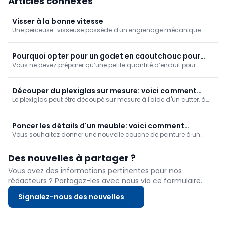
Articles connexes
Visser à la bonne vitesse
Une perceuse-visseuse possède d'un engrenage mécanique
que l'on peut régler sur deux positions: rapide et lente. Vous vissez
avec la vitesse lente, mais pourquoi? Nous l'expliquons dans
cette astuce.
Pourquoi opter pour un godet en caoutchouc pour
Vous ne devez préparer qu’une petite quantité d’enduit pour
l’enduit?
reboucher des joints ou de petits trous ? C’est un détail, mais il
fait vraiment la différence au moment du nettoyage : utilisez un
petit récipient souple en caoutchouc.
Découper du plexiglas sur mesure: voici comment
Le plexiglas peut être découpé sur mesure à l'aide d'un cutter, à
faire
condition de procéder avec soin. Nous vous expliquons pas à
pas comment faire.
Poncer les détails d'un meuble: voici comment
Vous souhaitez donner une nouvelle couche de peinture à un
procéder
ancien meuble? Vous devrez souvent poncer des angles, des
arêtes et des moulures, par exemple sur les pieds d'une table.
Des nouvelles à partager ?
Découvrez la meilleure façon de procéder pour obtenir une
surface parfaitement prête à être peinte.
Vous avez des informations pertinentes pour nos
rédacteurs ? Partagez-les avec nous via ce formulaire.
Signalez-nous des nouvelles