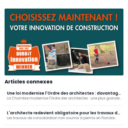
Articles connexes
Une loi modernise l'Ordre des architectes : davantage
La Chambre modernise l'Ordre des architectes : une plus grande
de participation et de transparence
participation des jeunes et des stagiaires (suppression des
limites d'âge, reconnaissance des stages à l'étranger),
davantage de transparence et un contrôle financier renforcé. Les
L'architecte redevient obligatoire pour les travaux de
élections de cet automne se dérouleront déjà selon les nouvelles
Les travaux de consolidation non soumis à permis en Flandre
consolidation sans permis
règles.
exigent à nouveau un architecte. Cette mesure renforce la qualité
et la sécurité des rénovations tout en maintenant la