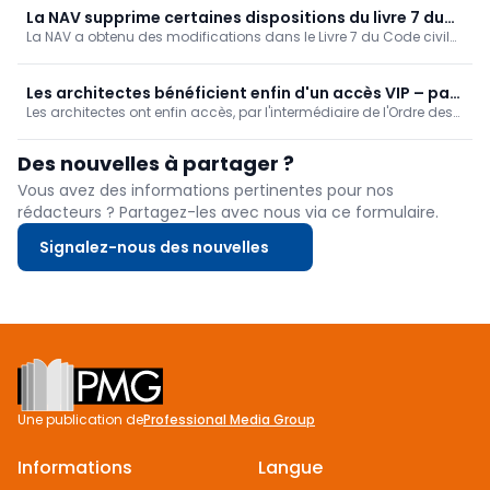
simplification administrative pour les interventions non
La NAV supprime certaines dispositions du livre 7 du
structurelles.
La NAV a obtenu des modifications dans le Livre 7 du Code civil
Code civil néerlandais, mais des inquiétudes
néerlandais : une plus grande indépendance des architectes,
subsistent
des modalités de réception et des responsabilités plus claires.
Toutefois, des inquiétudes subsistent concernant la conformité
Les architectes bénéficient enfin d'un accès VIP – par
générale, le maintien de la responsabilité solidaire et le manque
Les architectes ont enfin accès, par l'intermédiaire de l'Ordre des
l'intermédiaire de l'Ordre
de clarté des délais. Entrée en vigueur d'ici un an ; la NAV
architectes, à la plateforme d'information immobilière flamande,
assurera le suivi.
ce qui constitue une avancée vers des dossiers de conception et
Des nouvelles à partager ?
d'autorisation plus rapides et plus efficaces. La NAV a pris en
charge ce dossier, a contribué à résoudre les problèmes liés à la
Vous avez des informations pertinentes pour nos
protection de la vie privée et continue de militer en faveur d'un
rédacteurs ? Partagez-les avec nous via ce formulaire.
accès direct.
Signalez-nous des nouvelles
Footer
Une publication de
Professional Media Group
Informations
Langue