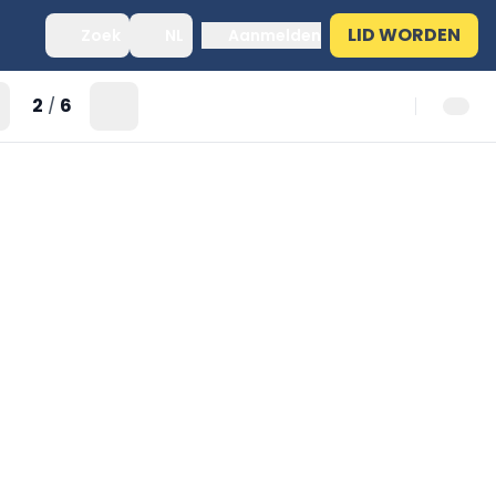
LID WORDEN
Zoek
NL
Aanmelden
2
6
/