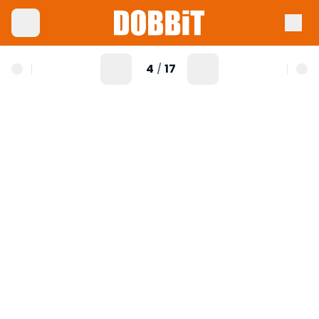
4
17
/