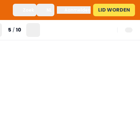
LID WORDEN
Zoek
NL
Aanmelden
5
10
/