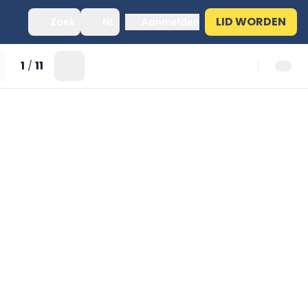
LID WORDEN
Zoek
NL
Aanmelden
1
11
/