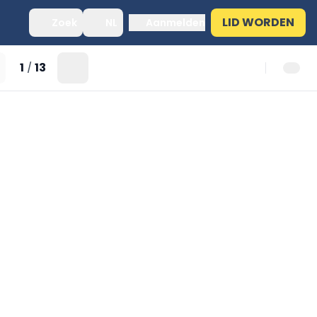
LID WORDEN
Zoek
NL
Aanmelden
1
13
/