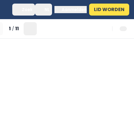
LID WORDEN
Zoek
NL
Aanmelden
1
11
/