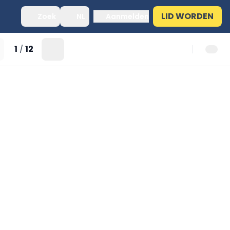
LID WORDEN
Zoek
NL
Aanmelden
1
12
/