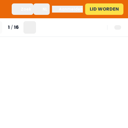
LID WORDEN
Zoek
NL
Aanmelden
1
16
/