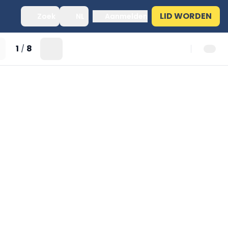
LID WORDEN
Zoek
NL
Aanmelden
1
8
/