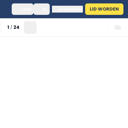
LID WORDEN
Zoek
NL
Aanmelden
1
24
/